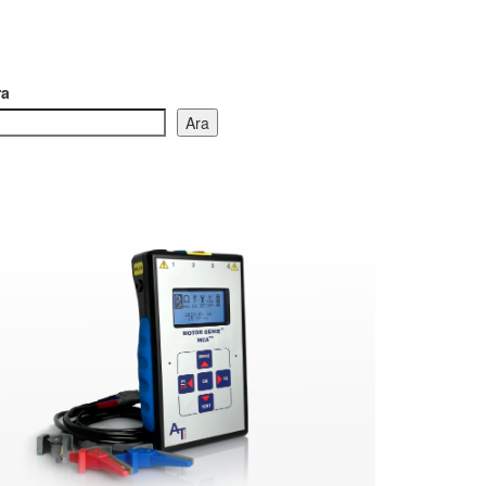
ra
Ara