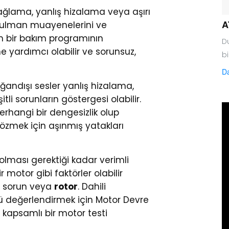
ağlama, yanlış hizalama veya aşırı
A
i rulman muayenelerini ve
m bir bakım programının
Du
 yardımcı olabilir ve sorunsuz,
bi
Da
ağandışı sesler yanlış hizalama,
li sorunların göstergesi olabilir.
erhangi bir dengesizlik olup
çözmek için aşınmış yatakları
olması gerektiği kadar verimli
motor gibi faktörler olabilir
 bir sorun veya
rotor
. Dahili
nü değerlendirmek için Motor Devre
le kapsamlı bir motor testi