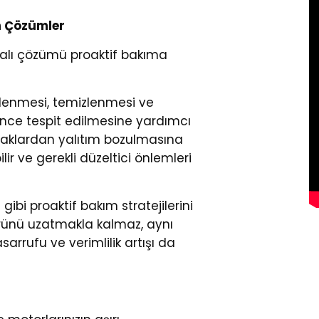
n Çözümler
ralı çözümü proaktif bakıma
celenmesi, temizlenmesi ve
önce tespit edilmesine yardımcı
 yataklardan yalıtım bozulmasına
lir ve gerekli düzeltici önlemleri
ibi proaktif bakım stratejilerini
rünü uzatmakla kalmaz, aynı
rrufu ve verimlilik artışı da