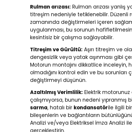
Rulman arızası:
Rulman arızası yanlış y
titreşim nedeniyle tetiklenebilir. Düzenl
zamanında değiştirmeleri içeren sağla
uygulanması, bu sorunun hafifletilmesine
kesintisiz bir çalışma sağlayabilir.
Titreşim ve Gürültü:
Aşırı titreşim ve ol
dengesizlik veya yatak aşınması gibi çeşit
Motorun montajını dikkatlice inceleyin, h
olmadığını kontrol edin ve bu sorunları 
değiştirmeyi düşünün.
Azaltılmış Verimlilik:
Elektrik motorunuz 
çalışmıyorsa, bunun nedeni yıpranmış bir 
sarma
, hatalı bir
kondansatör
ile ilgili
bileşenlerin ve bağlantıların bütünlüğü
Analizi ve/veya Elektriksel İmza Analizi i
gerçekleştirin.