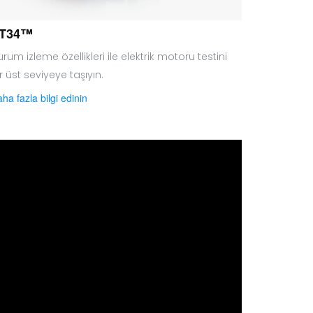
T34™
rum izleme özellikleri ile elektrik motoru testini
r üst seviyeye taşıyın.
ha fazla bilgi edinin