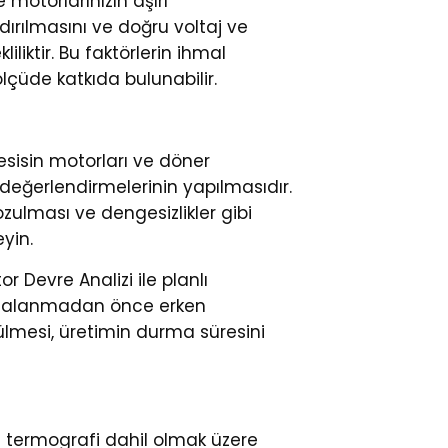
motorlarınızın aşırı
rılmasını ve doğru voltaj ve
liktir. Bu faktörlerin ihmal
lçüde katkıda bulunabilir.
tesisin motorları ve döner
değerlendirmelerinin yapılmasıdır.
ozulması ve dengesizlikler gibi
eyin.
r Devre Analizi ile planlı
rızalanmadan önce erken
lmesi, üretimin durma süresini
 ve termografi dahil olmak üzere