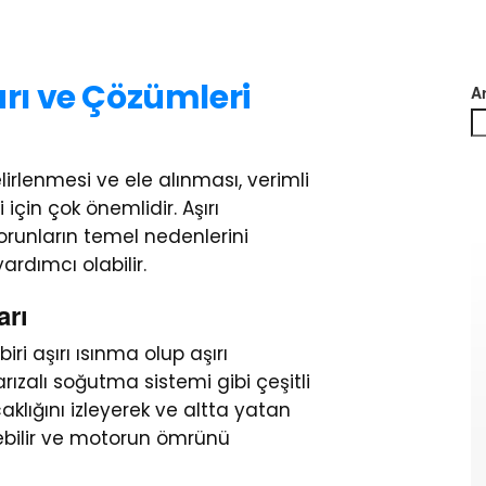
arı ve Çözümleri
A
lirlenmesi ve ele alınması, verimli
için çok önemlidir. Aşırı
runların temel nedenlerini
rdımcı olabilir.
arı
ri aşırı ısınma olup aşırı
ızalı soğutma sistemi gibi çeşitli
aklığını izleyerek ve altta yatan
yebilir ve motorun ömrünü