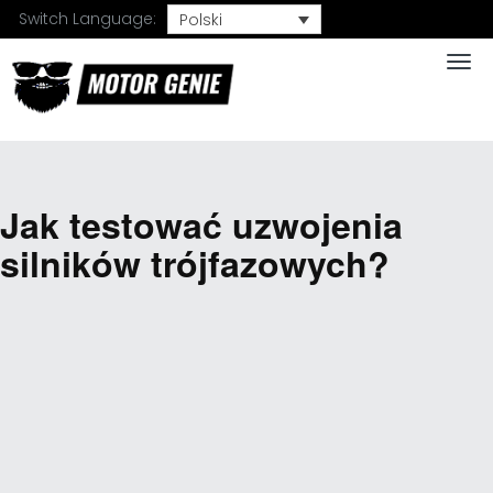
Switch Language:
Polski
Togg
Jak testować uzwojenia
silników trójfazowych?