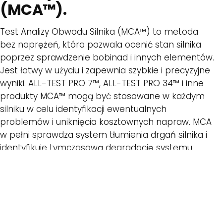
(MCA™).
Test Analizy Obwodu Silnika (MCA™) to metoda
bez naprężeń, która pozwala ocenić stan silnika
poprzez sprawdzenie bobinad i innych elementów.
Jest łatwy w użyciu i zapewnia szybkie i precyzyjne
wyniki. ALL-TEST PRO 7™, ALL-TEST PRO 34™ i inne
produkty MCA™ mogą być stosowane w każdym
silniku w celu identyfikacji ewentualnych
problemów i uniknięcia kosztownych napraw. MCA
w pełni sprawdza system tłumienia drgań silnika i
identyfikuje tymczasową degradację systemu
tłumienia drgań silnika, a także uszkodzenia w
silniku, które prowadzą do awarii. MCA diagnozuje
również uszkodzone połączenia, gdy
przeprowadzane są testy z poziomu sterownika
silnika.