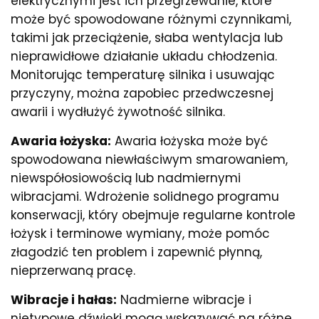
elektrycznymi jest ich przegrzewanie, które
może być spowodowane różnymi czynnikami,
takimi jak przeciążenie, słaba wentylacja lub
nieprawidłowe działanie układu chłodzenia.
Monitorując temperaturę silnika i usuwając
przyczyny, można zapobiec przedwczesnej
awarii i wydłużyć żywotność silnika.
Awaria łożyska:
Awaria łożyska może być
spowodowana niewłaściwym smarowaniem,
niewspółosiowością lub nadmiernymi
wibracjami. Wdrożenie solidnego programu
konserwacji, który obejmuje regularne kontrole
łożysk i terminowe wymiany, może pomóc
złagodzić ten problem i zapewnić płynną,
nieprzerwaną pracę.
Wibracje i hałas:
Nadmierne wibracje i
nietypowe dźwięki mogą wskazywać na różne