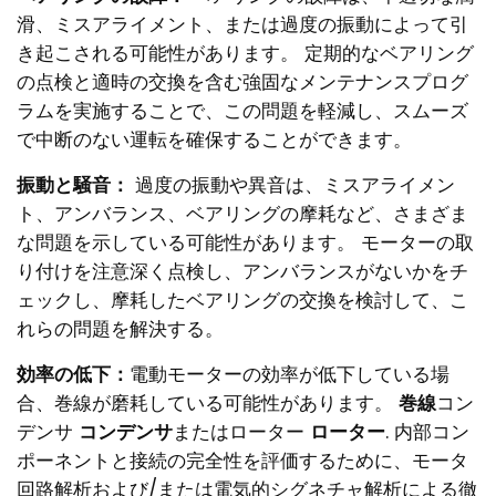
滑、ミスアライメント、または過度の振動によって引
き起こされる可能性があります。 定期的なベアリング
の点検と適時の交換を含む強固なメンテナンスプログ
ラムを実施することで、この問題を軽減し、スムーズ
で中断のない運転を確保することができます。
振動と騒音：
過度の振動や異音は、ミスアライメン
ト、アンバランス、ベアリングの摩耗など、さまざま
な問題を示している可能性があります。 モーターの取
り付けを注意深く点検し、アンバランスがないかをチ
ェックし、摩耗したベアリングの交換を検討して、こ
れらの問題を解決する。
効率の低下：
電動モーターの効率が低下している場
合、巻線が磨耗している可能性があります。
巻線
コン
デンサ
コンデンサ
またはローター
ローター
. 内部コン
ポーネントと接続の完全性を評価するために、モータ
回路解析および/または電気的シグネチャ解析による徹