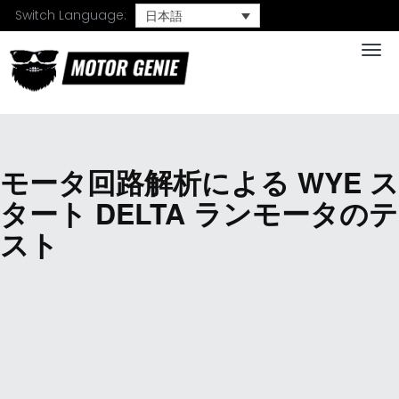
Switch Language:
日本語
Togg
モータ回路解析による WYE ス
タート DELTA ランモータのテ
スト