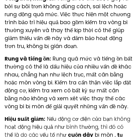
bởi sự bôi trơn không đúng cách, sai lệch hoặc
rung động quá mức. Việc thực hiện một chương
trình bảo trì hiệu quả bao gồm kiểm tra vòng bi
thường xuyên và thay thế kịp thời có thể giúp
giảm thiểu vấn đề này và đảm bảo hoạt động
trơn tru, không bị gián đoạn.
Rung và tiếng ồn:
Rung quá mức và tiếng ồn bất
thường có thể là dấu hiệu của nhiều vấn đề khác
nhau, chẳng hạn như lệch trục, mất cân bằng
hoặc mòn vòng bi. Kiểm tra cẩn thận việc lắp đặt
động cơ, kiểm tra xem có bất kỳ sự mất cân
bằng nào không và xem xét việc thay thế các
vòng bi bị mòn để giải quyết những vấn đề này.
Hiệu suất giảm:
Nếu động cơ điện của bạn không
hoạt động hiệu quả như bình thường, thì đó có
thể là do các yếu tố như
cuộn dây
bị mòn
,
tụ