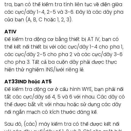
tra, bạn có thể kiểm tra tính liên tục về điện giữa
các cực/dây 1-4, 2-5 và 3-6. Đây là các dây pha
của bạn (A, B, C hoặc 1, 2, 3).
ATIV
Để kiểm tra động cơ bằng thiết bị AT IV, bạn có
thể kết nối thiết bị với các cực/dây 1-4 cho pha 1,
các cực/dây 2-5 cho pha 2 và các cực/dây 3-6
cho pha 3. Tất cả ba cuộn dây phải được thực
hiện thử nghiệm INS/lưới riêng lẻ.
AT33IND hoặc AT5
Để kiểm tra động cơ ở cấu hình WYE, bạn phải nối
tắt các cực/dây số 4, 5 và 6 với nhau. Các dây có
thể được bắt vít với nhau hoặc sử dụng các dây
nối ngắn mạch có kích thước đáng kể.
Sau đó, (các) máy kiểm tra có thể được kết nối