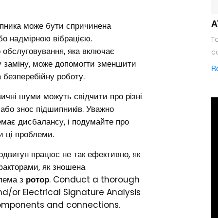
A
пника може бути спричинена
бо надмірною вібрацією.
Ta
 обслуговування, яка включає
c
ну заміну, може допомогти зменшити
R
 безперебійну роботу.
вичні шуми можуть свідчити про різні
с або знос підшипників. Уважно
немає дисбалансу, і подумайте про
и ці проблеми.
двигун працює не так ефективно, як
факторами, як зношена
лема з
ротор
. Conduct a thorough
nd/or Electrical Signature Analysis
 components and connections.