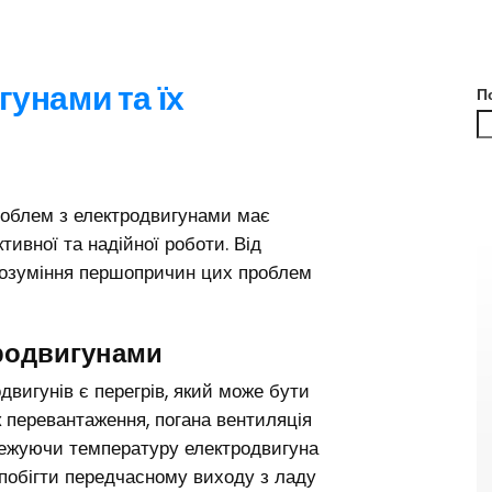
унами та їх
П
облем з електродвигунами має
ивної та надійної роботи. Від
 розуміння першопричин цих проблем
родвигунами
вигунів є перегрів, який може бути
 перевантаження, погана вентиляція
тежуючи температуру електродвигуна
апобігти передчасному виходу з ладу