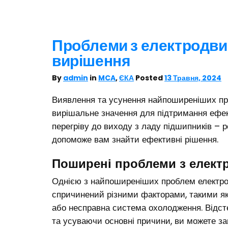
Проблеми з електродвиг
вирішення
By
admin
in
MCA
,
ЄКА
Posted
13 Травня, 2024
Виявлення та усунення найпоширеніших пр
вирішальне значення для підтримання ефект
перегріву до виходу з ладу підшипників –
допоможе вам знайти ефективні рішення.
Поширені проблеми з елект
Однією з найпоширеніших проблем електрод
спричинений різними факторами, такими як
або несправна система охолодження. Відс
та усуваючи основні причини, ви можете з