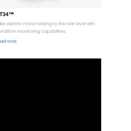
T34™
ke electric motor testing to the next level with
ondition monitoring capabilities.
ead more