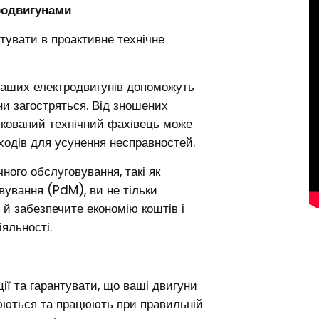
родвигунами
стувати в проактивне технічне
 ваших електродвигунів допоможуть
ни загостряться. Від зношених
фікований технічний фахівець може
аходів для усунення несправностей.
ного обслуговування, такі як
вування (PdM), ви не тільки
й забезпечите економію коштів і
яльності.
ї та гарантувати, що ваші двигуни
юються та працюють при правильній