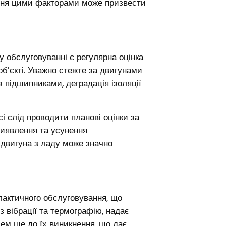
вання цими факторами може призвести
 обслуговуванні є регулярна оцінка
об’єкті. Уважно стежте за двигунами
з підшипниками, деградація ізоляції
і слід проводити планові оцінки за
Виявлення та усунення
 двигуна з ладу може значно
актичного обслуговування, що
з вібрації та термографію, надає
лем ще до їх виникнення, що дає