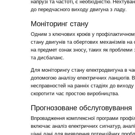
напрузі та частоті, є необхідністю. Нехту
до передчасного виходу двигуна з ладу.
Моніторинг стану
Одним з ключових кроків у профілактичному
стану двигунів та обертових механізмів на 
на предмет ознак зносу, таких як проблеми 
та дисбаланс.
Для моніторингу стану електродвигуна в час
допомогою аналізу електричних ланцюгів. 
несправностей на ранніх стадіях до виходу
скоротити час простою виробництва.
Прогнозоване обслуговування
Впровадження комплексної програми профіл
включає аналіз електричних сигнатур, аналі
цінні дані для виявлення потенційних проб