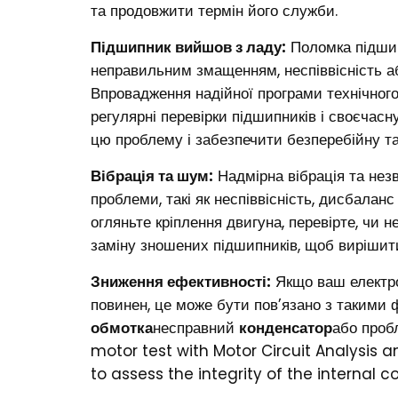
та продовжити термін його служби.
Підшипник вийшов з ладу:
Поломка підши
неправильним змащенням, неспіввісність а
Впровадження надійної програми технічного
регулярні перевірки підшипників і своєчас
цю проблему і забезпечити безперебійну та
Вібрація та шум:
Надмірна вібрація та нез
проблеми, такі як неспіввісність, дисбалан
огляньте кріплення двигуна, перевірте, чи 
заміну зношених підшипників, щоб вирішит
Зниження ефективності:
Якщо ваш електро
повинен, це може бути пов’язано з такими 
обмотка
несправний
конденсатор
або проб
motor test with Motor Circuit Analysis a
to assess the integrity of the internal