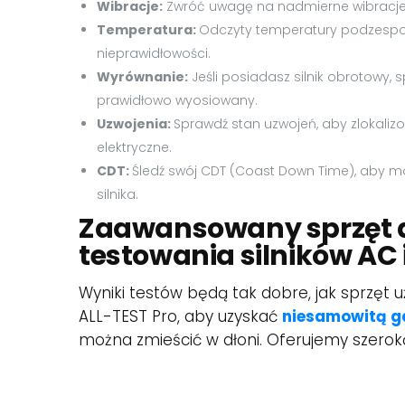
Wibracje:
Zwróć uwagę na nadmierne wibracje 
Temperatura:
Odczyty temperatury podzespo
nieprawidłowości.
Wyrównanie:
Jeśli posiadasz silnik obrotowy, s
prawidłowo wyosiowany.
Uzwojenia:
Sprawdź stan uzwojeń, aby zlokaliz
elektryczne.
CDT:
Śledź swój CDT (Coast Down Time), aby 
silnika.
Zaawansowany sprzęt 
testowania silników AC 
Wyniki testów będą tak dobre, jak sprzęt u
ALL-TEST Pro, aby uzyskać
niesamowitą g
można zmieścić w dłoni. Oferujemy szero
przeprowadzania testów pod napięciem i
produkty zapewniają szybkie wyniki, na k