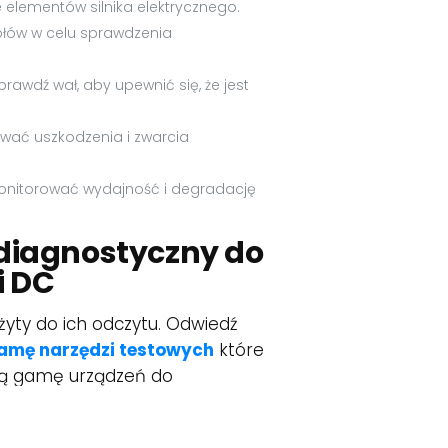
elementów silnika elektrycznego.
łów w celu sprawdzenia
prawdź wał, aby upewnić się, że jest
ować uszkodzenia i zwarcia
monitorować wydajność i degradację
diagnostyczny do
i DC
żyty do ich odczytu. Odwiedź
amę narzędzi testowych
które
ką gamę urządzeń do
 beznapięciowych. Nasze
tórych można polegać podczas