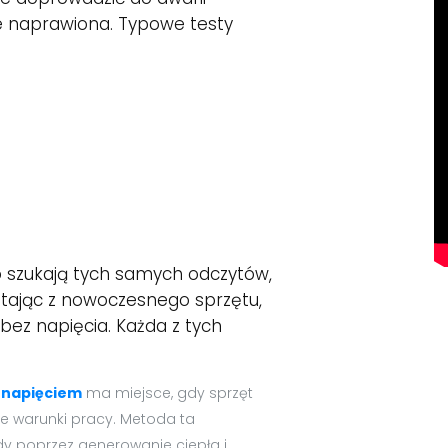
ie naprawiona. Typowe testy
o szukają tych samych odczytów,
stając z nowoczesnego sprzętu,
bez napięcia. Każda z tych
 napięciem
ma miejsce, gdy sprzęt
e warunki pracy. Metoda ta
y poprzez generowanie ciepła i