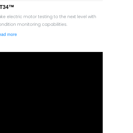
T34™
ke electric motor testing to the next level with
ondition monitoring capabilities.
ead more