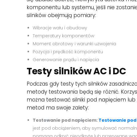
komponentu lub systemu, jeśli nie zostan
silników obejmują pomiary:
Wibracje wału i obudowy
Temperatury komponentów
Moment obrotowy i warunki uzwojenia
Pozycja i prędkość komponentu
Generowanie prądu i napięcia
Testy silników AC i DC
Podczas gdy testy tych silników zasadnicz
metody testowania będą się różnić. Korzy
można testować silniki pod napięciem lub 
metod ma swoje zalety:
Testowanie pod napięciem:
Testowanie pod
jest pod obciążeniem, aby symulować normaln
pomaga odkryć nieodkryte lub przerywane wad