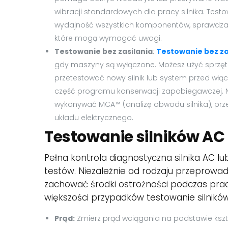
wibracji standardowych dla pracy silnika. Tes
wydajność wszystkich komponentów, sprawdzają
które mogą wymagać uwagi.
Testowanie bez zasilania
:
Testowanie bez za
gdy maszyny są wyłączone. Możesz użyć sprzęt
przetestować nowy silnik lub system przed włąc
część programu konserwacji zapobiegawczej.
wykonywać MCA™ (analizę obwodu silnika), prz
układu elektrycznego.
Testowanie silników AC 
Pełna kontrola diagnostyczna silnika AC l
testów. Niezależnie od rodzaju przeprowa
zachować środki ostrożności podczas prac
większości przypadków testowanie silnikó
Prąd:
Zmierz prąd wciągania na podstawie kształ