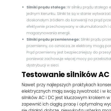
Silniki prądu stałego:
W silniku prądu stałego
jednym kierunku. Silniki te są w stanie wytwarz
doskonałym źródłem do konwersji na prąd przemi
efektywnie przechowywany w akumulatorach i 
magazynowania energii.
Silniki prądu przemiennego:
Silniki prądu pr
przemienny, co oznacza, że elektrony mogą poru
Prąd przemienny jest bezpieczniejszy do przesy
ponieważ zachowuje więcej mocy po przekształc
dystrybucji w sieci.
Testowanie silników AC 
Nawet przy najlepszych praktykach konse
elektrycznych mają swoją żywotność i w k
silników AC i DC jest kluczowym krokiem w 
zapewnić ich ciągłą pracę i optymalną wyda
się działać dobrze, niewykryta usterka mo