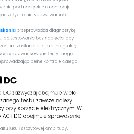
towanie pod napięciem monitoruje
c zużycie i nietypowe warunki,
silania
przeprowadza diagnostykę,
u do testowania bez napięcia, aby
zeniem zasilania lub jako integralną
 Nasze zaawansowane testy mogą
eprowadzając pełne kontrole całego
i DC
ub DC zazwyczaj obejmuje wiele
dzanego testu, zawsze należy
y przy sprzęcie elektrycznym. W
w AC i DC obejmuje sprawdzenie:
tu łuku i szczytowej amplitudy.