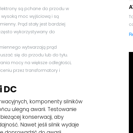
A
 elektrony są pchane do przodu w
ać wysoką moc wyjściową i są
Ta
enny. Prąd stały jest bardziej
c
często wykorzystywany do
R
zemiennego wytwarzają prąd
szać się do przodu lub do tyłu.
łania mocy na większe odległości,
eniu przez transformatory i
i DC
rwacyjnych, komponenty silników
ońcu ulegną awarii. Testowanie
bieżącej konserwacji, aby
jność. Nawet jeśli silnik wydaje
że doprowadzić do awarii