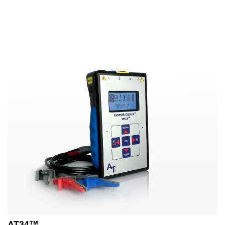
™AT34