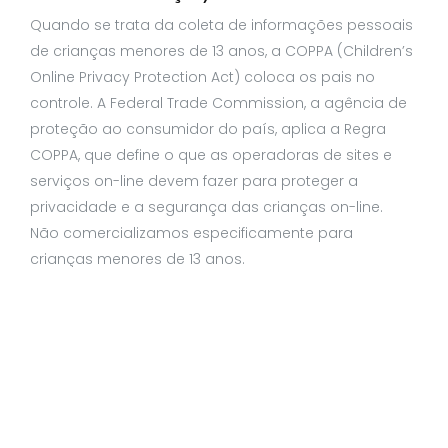
Quando se trata da coleta de informações pessoais
de crianças menores de 13 anos, a COPPA (Children’s
Online Privacy Protection Act) coloca os pais no
controle. A Federal Trade Commission, a agência de
proteção ao consumidor do país, aplica a Regra
COPPA, que define o que as operadoras de sites e
serviços on-line devem fazer para proteger a
privacidade e a segurança das crianças on-line.
Não comercializamos especificamente para
crianças menores de 13 anos.
Práticas justas de informação
Os Princípios de Práticas Justas de Informação
formam a espinha dorsal da lei de privacidade nos
Estados Unidos e os conceitos que eles incluem têm
desempenhado um papel significativo no