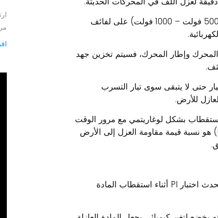
 دقيقة لعزل اللف في المحركات الحديثة.
ارت
يتضمن اختبار PI تطبيق جهد التيار المستمر (عادةً 500 فولت – 1000 فولت) على لفائف
مرا
اقر
 بين لفات المحرك وإطار المحرك، فسيتم تخزين جهد
ثف.
ار حتى لا يتبقى سوى تيار التسرب
لعازل للأرض.
الاستقطاب بشكل لوغاريتمي مع مرور الوقت
حيث يتم تخزين الإلكترونات. مؤشر الاستقطاب (PI) هو نسبة قيمة مقاومة العزل إلى الأرض
في أنظمة العزل التي تم تركيبها قبل السبعينيات، يحدث اختبار PI أثناء استقطاب المادة
ي (GWI) في التدهور، فإنه يخضع لتغير كيميائي يجعل المادة العازلة