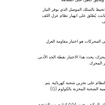
حيط بالسلك الموصل الذي يوفر التيار
ابت. يُطلق على انهيار نظام عزل اللف
.
على المحركات هو اختبار مقاومة العزل
رك، يحدد هذا الاختبار نقطة الحد الأدنى
ر المحرك.
ها قدرة النظام على تخزين شحنة كهربائية. يتم
تحديد سعة المحرك باستخدام المعادلة: 1 فاراد = كمية الشحنة المخزنة بالكولوم (Q)
مثال: إذا كان الجهد المطبق هو بطارية 12 فولت وكان المكثف يخزن 0.04 كولوم من الشحنة،