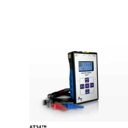
™AT34