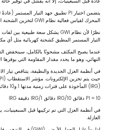
عادةً قبل السبعينيات، إلا أنه يفشل في توفير حالة
المحرك لقياس فعالية نظام GWI لتخزين الشحنة الكهربائية.
نظرًا لأن نظام GWI يشكل سعة طبيعية
التيار المستمر المطبق كشحنة كهربائية مثل أي مك
عندما يصبح المكثف مشحونًا بالكامل، سينخفض التي
النهائي، وهو ما يحدد مقدار المقاومة التي يوفرها ا
في أنظمة العزل الجديدة والنظيفة، يتناقص تيار 
(IRG) المأخوذة على فترات زمنية مدتها 1 و10 دقائق.
PI = 10 دقائق IRG/10 دقائق IRG/1 دقيقة IRG
العازلة.
إذا بدأ عازل الجدار الأرض